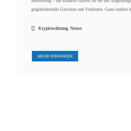
Berührung – die Banken führen für sie die Abgeltung
gegebenenfalls Gewinne mit Verlusten. Ganz anders ist
Kryptowährung
,
Neues
MEHR ERFAHREN